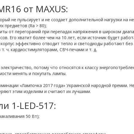
MR16 от MAXUS:
орый не пульсирует и не создает дополнительной нагрузки на н
 предметов (Ra > 80);
щиты от перегораний при перепадах напряжения в широком диапаз
ов. Его хватит более чем на 10 лет, если источник будет работа
к. корпус эффективно отводит тепло и светодиоды работают без 
т. ч. кардиостимуляторами, СВЧ-печами и т. д.
 электричество, потому что относятся к классу энергопотребле
мости менять и покупать лампы.
минации «Лампочка 2017 года» Украинской народной премии. Н
еряют этим изделиям и считают их лучшими.
и 1-LED-517:
акаливания 50 Вт);