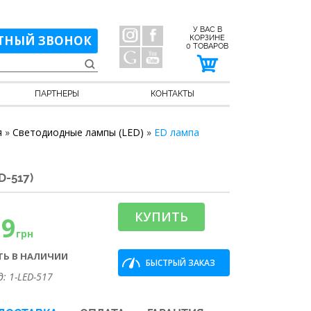
У ВАС В
ТНЫЙ ЗВОНОК
КОРЗИНЕ
0
ТОВАРОВ
ПАРТНЕРЫ
КОНТАКТЫ
я
»
Светодиодные лампы (LED)
»
ED лампа
-517)
КУПИТЬ
59
грн
ТЬ В НАЛИЧИИ
БЫСТРЫЙ ЗАКАЗ
д: 1-LED-517