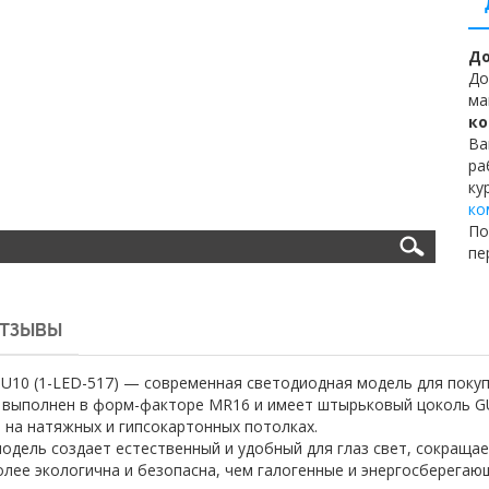
До
До
ма
ко
Ва
ра
ку
ко
По
пе
ТЗЫВЫ
U10 (1-LED-517) — современная светодиодная модель для поку
а выполнен в форм-факторе MR16 и имеет штырьковый цоколь G
 на натяжных и гипсокартонных потолках.
одель создает естественный и удобный для глаз свет, сокращае
олее экологична и безопасна, чем галогенные и энергосберега