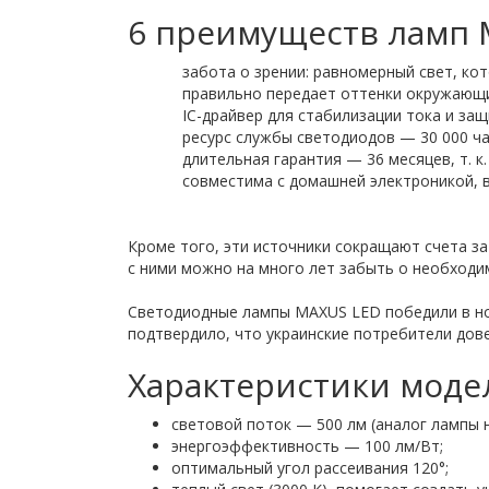
6 преимуществ ламп 
забота о зрении: равномерный свет, кот
правильно передает оттенки окружающих
IC-драйвер для стабилизации тока и за
ресурс службы светодиодов — 30 000 час
длительная гарантия — 36 месяцев, т. 
совместима с домашней электроникой, в 
Кроме того, эти источники сокращают счета за
с ними можно на много лет забыть о необходи
Светодиодные лампы MAXUS LED победили в но
подтвердило, что украинские потребители дов
Характеристики модел
световой поток — 500 лм (аналог лампы н
энергоэффективность — 100 лм/Вт;
оптимальный угол рассеивания 120°;