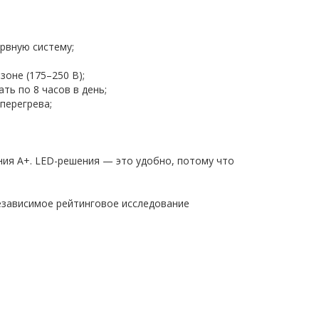
ервную систему;
оне (175–250 В);
ть по 8 часов в день;
перегрева;
ния А+. LED-решения — это удобно, потому что
езависимое рейтинговое исследование