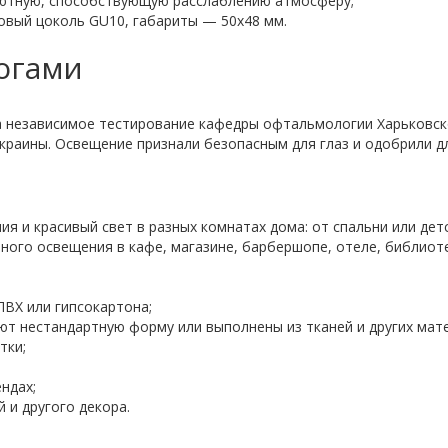
 уютную, способствующую расслаблению атмосферу;
вый цоколь GU10, габариты — 50х48 мм.
огами
 независимое тестирование кафедры офтальмологии Харьковск
раины. Освещение признали безопасным для глаз и одобрили дл
я и красивый свет в разных комнатах дома: от спальни или детс
ного освещения в кафе, магазине, барбершопе, отеле, библиоте
ПВХ или гипсокартона;
ют нестандартную форму или выполнены из тканей и других мате
тки;
ндах;
 и другого декора.