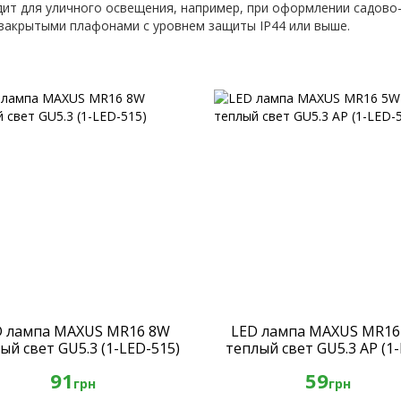
ит для уличного освещения, например, при оформлении садово-
 закрытыми плафонами с уровнем защиты IP44 или выше.
D лампа MAXUS MR16 8W
LED лампа MAXUS MR16
ый свет GU5.3 (1-LED-515)
теплый свет GU5.3 AP (1
513)
91
59
грн
грн