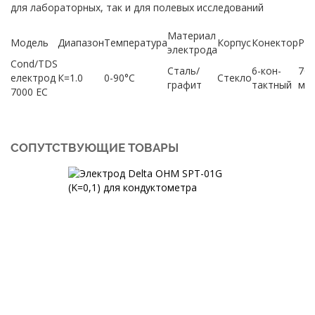
для лабораторных, так и для полевых исследований
Материал
Модель
Диапазон
Температура
Корпус
Конектор
Ра
электрода
Сond/TDS
Сталь/
6-кон-
70х
електрод
К=1.0
0-90°С
Стекло
графит
тактный
мм
7000 ЕС
СОПУТСТВУЮЩИЕ ТОВАРЫ