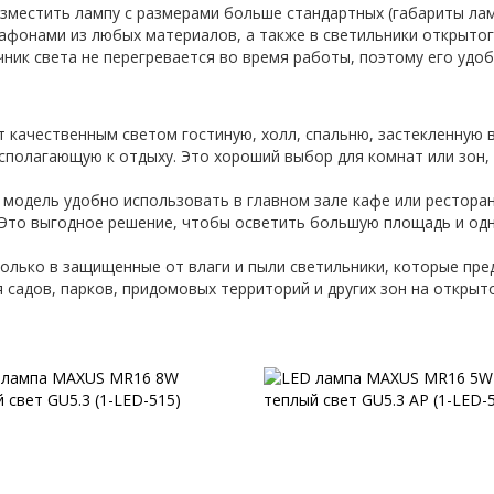
азместить лампу с размерами больше стандартных (габариты ла
лафонами из любых материалов, а также в светильники открытог
чник света не перегревается во время работы, поэтому его удо
качественным светом гостиную, холл, спальню, застекленную 
асполагающую к отдыху. Это хороший выбор для комнат или зон
модель удобно использовать в главном зале кафе или ресторан
х. Это выгодное решение, чтобы осветить большую площадь и о
лько в защищенные от влаги и пыли светильники, которые пред
садов, парков, придомовых территорий и других зон на открыт