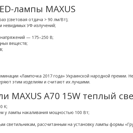
LED-лампы MAXUS
аз (световая отдача > 90 лм/Вт);
 и невидимых УФ-излучений;
 напряжений — 175–250 В;
дных веществ;
в;
минации «Лампочка 2017 года» Украинской народной премии. Н
еряют этим изделиям и считают их лучшими.
ли MAXUS A70 15W теплый све
0 К;
ем у лампы накаливания мощностью 100 Вт;
ым светильникам, рассчитанным на установку лампы формы «Гру