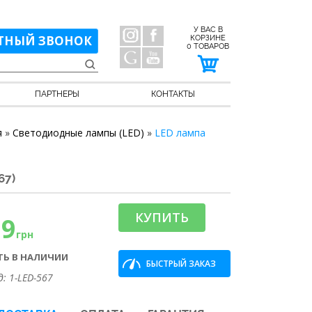
У ВАС В
ТНЫЙ ЗВОНОК
КОРЗИНЕ
0
ТОВАРОВ
ПАРТНЕРЫ
КОНТАКТЫ
я
»
Светодиодные лампы (LED)
»
LED лампа
67)
КУПИТЬ
99
грн
ТЬ В НАЛИЧИИ
БЫСТРЫЙ ЗАКАЗ
д: 1-LED-567