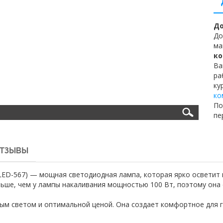
До
До
ма
ко
Ва
ра
ку
ко
По
пе
ТЗЫВЫ
-LED-567) — мощная светодиодная лампа, которая ярко освети
ьше, чем у лампы накаливания мощностью 100 Вт, поэтому она 
ым светом и оптимальной ценой. Она создает комфортное для 