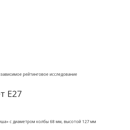
езависимое рейтинговое исследование
т E27
ша» с диаметром колбы 68 мм, высотой 127 мм