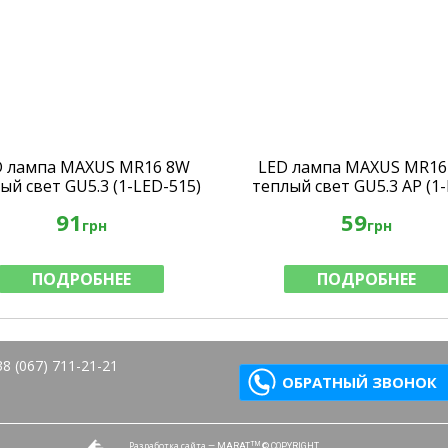
D лампа MAXUS MR16 8W
LED лампа MAXUS MR16
ый свет GU5.3 (1-LED-515)
теплый свет GU5.3 AP (1
513)
91
59
грн
грн
ПОДРОБНЕЕ
ПОДРОБНЕЕ
8 (067) 711-21-21
ОБРАТНЫЙ ЗВОНОК
Разработка сайта
TM
— MARAT
© COPYRIGHT