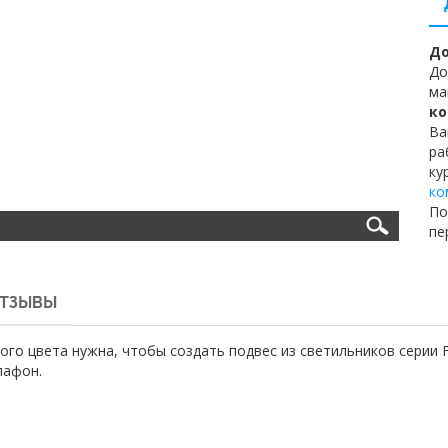
До
До
ма
ко
Ва
ра
ку
ко
По
пе
ТЗЫВЫ
го цвета нужна, чтобы создать подвес из светильников серии 
лафон.