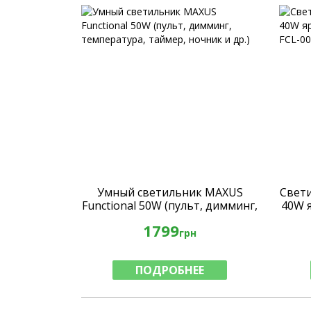
Умный светильник MAXUS
Свет
Functional 50W (пульт, димминг,
40W я
температура, таймер, ночник и
1799
др.)
грн
ПОДРОБНЕЕ