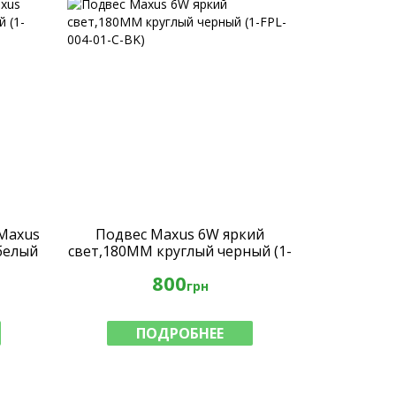
Maxus
Подвес Maxus 6W яркий
 белый
свет,180MM круглый черный (1-
FPL-004-01-C-BK)
800
грн
ПОДРОБНЕЕ