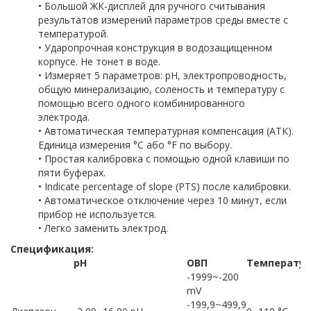
• Большой ЖК-дисплей для ручного считывания
результатов измерений параметров среды вместе с
температурой.
• Ударопрочная конструкция в водозащищенном
корпусе. Не тонет в воде.
• Измеряет 5 параметров: pH, электропроводность,
общую минерализацию, соленость и температуру с
помощью всего одного комбинированного
электрода.
• Автоматическая температурная компенсация (ATК).
Единица измерения °C або °F по выбору.
• Простая калибровка с помощью одной клавиши по
пяти буферах.
• Indicate percentage of slope (PTS) после калибровки.
• Автоматическое отключение через 10 минут, если
прибор не используется.
• Легко заменить электрод.
Спецификация:
pH
ОВП
Температур
-1999~-200
mV
-199,9~499,9