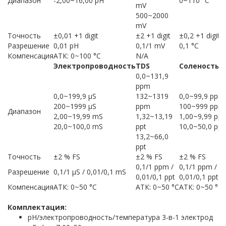
Диапазон
-2,00~16,00 pH
0~110 °C
mV
500~2000
mV
Точность
±0,01 +1 digit
±2 +1 digit
±0,2 +1 digit
Разрешение
0,01 pH
0,1/1 mV
0,1 °C
Компенсация
ATК: 0~100 °C
N/A
Электропроводность
TDS
Соленость
0,0~131,9
ppm
0,0~199,9 μS
132~1319
0,0~99,9 ppm
200~1999 μS
ppm
100~999 ppm
Диапазон
2,00~19,99 mS
1,32~13,19
1,00~9,99 ppt
20,0~100,0 mS
ppt
10,0~50,0 ppt
13,2~66,0
ppt
Точность
±2 % FS
±2 % FS
±2 % FS
0,1/1 ppm /
0,1/1 ppm /
Разрешение
0,1/1 μS / 0,01/0,1 mS
0,01/0,1 ppt
0,01/0,1 ppt
Компенсация
ATК: 0~50 °C
ATК: 0~50 °C
ATК: 0~50 °C
Комплектация:
pH/электропроводность/температура 3-в-1 электрод