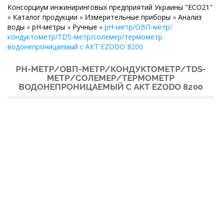
Консорциум инжиниринговых предприятий Украины "ECO21"
»
Каталог продукции
»
Измерительные приборы
»
Анализ
воды
»
pH-метры
»
Ручные
»
pH-метр/ОВП-метр/
кондуктометр/TDS-метр/солемер/термометр
водонепроницаемый с АКТ EZODO 8200
PH-МЕТР/ОВП-МЕТР/КОНДУКТОМЕТР/TDS-
МЕТР/СОЛЕМЕР/ТЕРМОМЕТР
ВОДОНЕПРОНИЦАЕМЫЙ С АКТ EZODO 8200