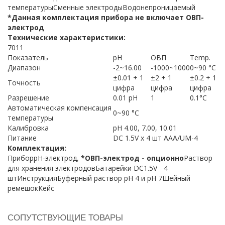
температурыСменные электродыВодонепроницаемый
*Данная комплектация прибора не включает ОВП-
электрод
Технические характеристики:
7011
Показатель
рН
ОВП
Temp.
Диапазон
-2~16.00
-1000~1000
0~90 °C
±0.01 + 1
±2 + 1
±0.2 + 1
Точность
цифра
цифра
цифра
Разрешение
0.01 pH
1
0.1°C
Автоматическая компенсация
0~90 °C
температуры
Калибровка
рН 4.00, 7.00, 10.01
Питание
DC 1.5V x 4 шт ААА/UM-4
Комплектация:
ПриборрН-электрод,
*ОВП-электрод - опционно
Раствор
для хранения электродовБатарейки DC1.5V - 4
штИнструкцияБуферный раствор рН 4 и рН 7Шейный
ремешокКейс
СОПУТСТВУЮЩИЕ ТОВАРЫ