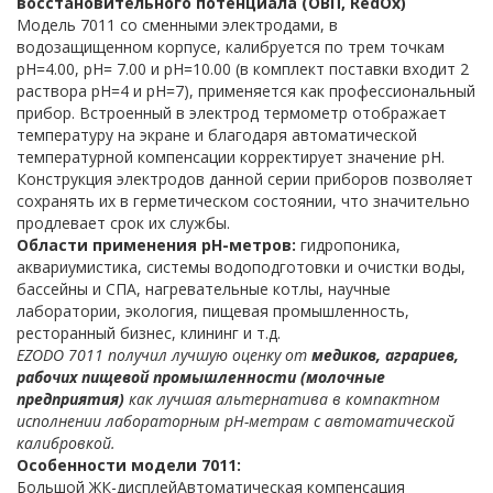
восстановительного потенциала (ОВП, RedOx)
Модель 7011 со сменными электродами, в
водозащищенном корпусе, калибруется по трем точкам
рН=4.00, рН= 7.00 и рН=10.00 (в комплект поставки входит 2
раствора рН=4 и рН=7), применяется как профессиональный
прибор. Встроенный в электрод термометр отображает
температуру на экране и благодаря автоматической
температурной компенсации корректирует значение рН.
Конструкция электродов данной серии приборов позволяет
сохранять их в герметическом состоянии, что значительно
продлевает срок их службы.
Области применения pH-метров:
гидропоника,
аквариумистика, системы водоподготовки и очистки воды,
бассейны и СПА, нагревательные котлы, научные
лаборатории, экология, пищевая промышленность,
ресторанный бизнес, клининг и т.д.
EZODO 7011 получил лучшую оценку от
медиков, аграриев,
рабочих пищевой промышленности (молочные
предприятия)
как лучшая альтернатива в компактном
исполнении лабораторным рН-метрам с автоматической
калибровкой.
Особенности модели 7011:
Большой ЖК-дисплейАвтоматическая компенсация