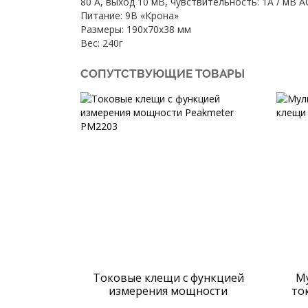
80 А, выход 10 мВ, чувствительность: 1A / мВ 
Питание: 9В «Крона»
Размеры: 190х70х38 мм
Вес: 240г
СОПУТСТВУЮЩИЕ ТОВАРЫ
Токовые клещи с функцией
М
измерения мощности
то
Peakmeter PM2203