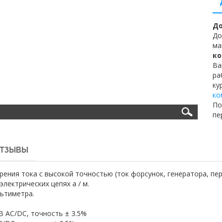
До
До
ма
ко
Ва
ра
ку
ко
По
пе
ТЗЫВЫ
ения тока с высокой точностью (ток форсунок, генератора, перв
электрических цепях а / м.
ьтиметра.
мВ AC/DC, точность ± 3.5%