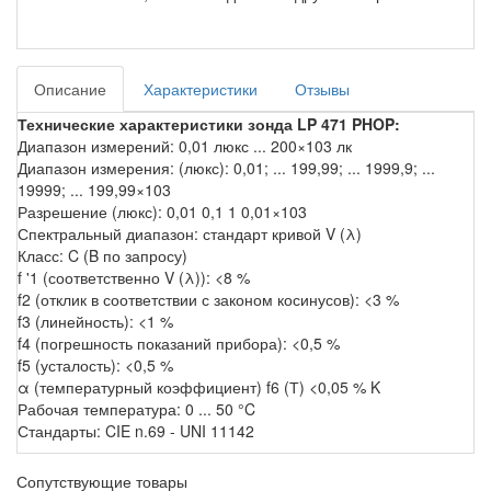
Описание
Характеристики
Отзывы
Технические характеристики зонда
LP 471 PHOP
:
Диапазон измерений: 0,01 люкс ... 200×103 лк
Диапазон измерения: (люкс): 0,01; ... 199,99; ... 1999,9; ...
19999; ... 199,99×103
Разрешение (люкс): 0,01 0,1 1 0,01×103
Спектральный диапазон: стандарт кривой V (λ)
Класс: C (B по запросу)
f '1 (соответственно V (λ)): <8 %
f2 (отклик в соответствии с законом косинусов): <3 %
f3 (линейность): <1 %
f4 (погрешность показаний прибора): <0,5 %
f5 (усталость): <0,5 %
α (температурный коэффициент) f6 (Т) <0,05 % K
Рабочая температура: 0 ... 50 °C
Стандарты: CIE n.69 - UNI 11142
Сопутствующие товары