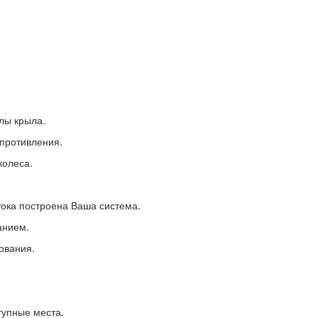
лы крыла.
противления.
колеса.
 тока построена Ваша система.
анием.
ования.
.
тупные места.