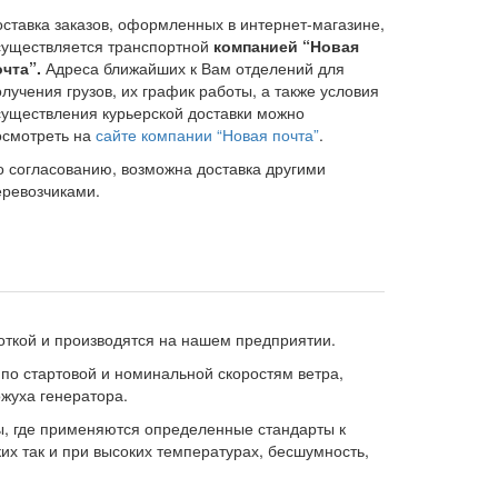
оставка заказов, оформленных в интернет-магазине,
существляется транспортной
компанией “Новая
очта”.
Адреса ближайших к Вам отделений для
лучения грузов, их график работы, а также условия
существления курьерской доставки можно
осмотреть на
сайте компании “Новая почта”
.
о согласованию, возможна доставка другими
еревозчиками.
откой и производятся на нашем предприятии.
по стартовой и номинальной скоростям ветра,
жуха генератора.
ы, где применяются определенные стандарты к
их так и при высоких температурах, бесшумность,
.