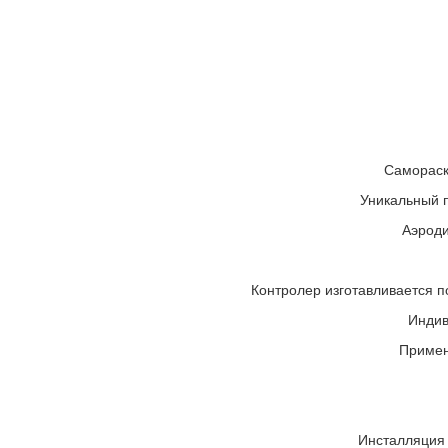
Самораск
Уникальный 
Аэроди
Контролер изготавливается по
Индив
Примен
Инсталляция 