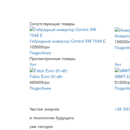
Сопутствующие товары
Инверт
Гибридный инвертор Conext XW 7048 E
156000
105000
грн
Подроб
Подробнее
Просмотренные товары
Хит
Хит
Falco Euro 20 кВт
VAWT-E
465000
грн
51200
г
Подробнее
Подроб
Чистая энергия
+38 (06
и технологии будущего
уже сегодня