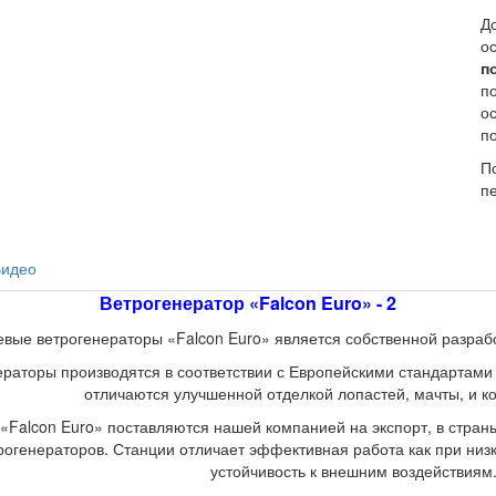
Д
о
п
по
о
п
П
п
Видео
Ветрогенератор «Falcon Euro» - 2
вые ветрогенераторы «Falcon Euro» является собственной разраб
раторы производятся в соответствии с Европейскими стандартами 
отличаются улучшенной отделкой лопастей, мачты, и ко
«Falcon Euro» поставляются нашей компанией на экспорт, в стран
рогенераторов. Станции отличает эффективная работа как при низк
устойчивость к внешним воздействиям