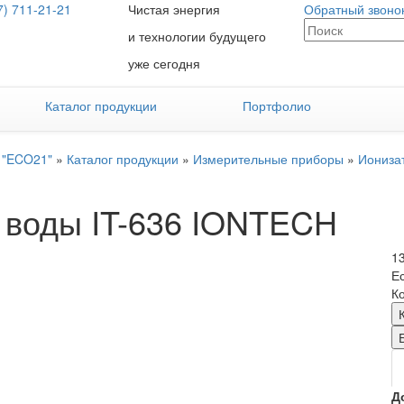
7) 711-21-21
Чистая энергия
Обратный звоно
и технологии будущего
уже сегодня
Каталог продукции
Портфолио
 "ECO21"
»
Каталог продукции
»
Измерительные приборы
»
Иониза
 воды IT-636 IONTECH
1
Е
Ко
Д