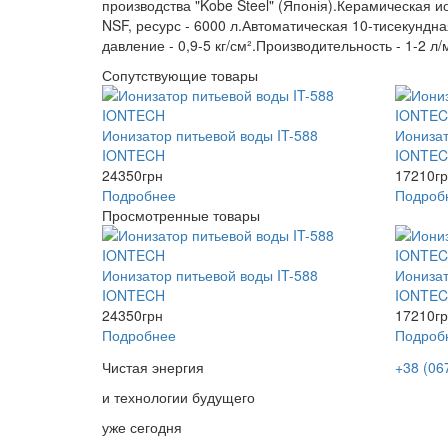
производства "Kobe Steel" (Японія).Керамическая 
NSF, ресурс - 6000 л.Автоматическая 10-тисекунд
давление - 0,9-5 кг/см².Производительность - 1-2 л
Сопутствующие товары
Ионизатор питьевой воды IT-588
Ионизат
IONTECH
IONTE
24350
грн
17210
г
Подробнее
Подроб
Просмотренные товары
Ионизатор питьевой воды IT-588
Ионизат
IONTECH
IONTE
24350
грн
17210
г
Подробнее
Подроб
Чистая энергия
+38 (06
и технологии будущего
уже сегодня