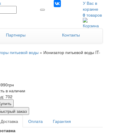
к
У Вас в
корзине
0
товаров
Партнеры
Контакты
торы питьевой воды
»
Ионизатор питьевой воды IT-
3990
грн
сть в наличии
д: 702
Купить
Быстрый заказ
Доставка
Оплата
Гарантия
оставка