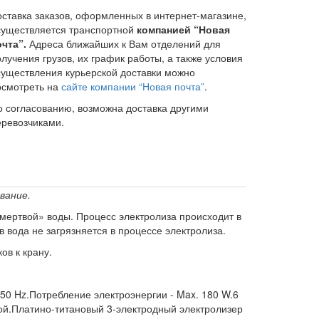
оставка заказов, оформленных в интернет-магазине,
существляется транспортной
компанией “Новая
очта”.
Адреса ближайших к Вам отделений для
лучения грузов, их график работы, а также условия
существления курьерской доставки можно
осмотреть на
сайте компании “Новая почта”
.
о согласованию, возможна доставка другими
еревозчиками.
вание.
мертвой» воды. Процесс электролиза происходит в
вода не загрязняется в процессе электролиза.
ов к крану.
50 Hz.Потребление электроэнергии - Max. 180 W.6
ой.Платино-титановый 3-электродный электролизер