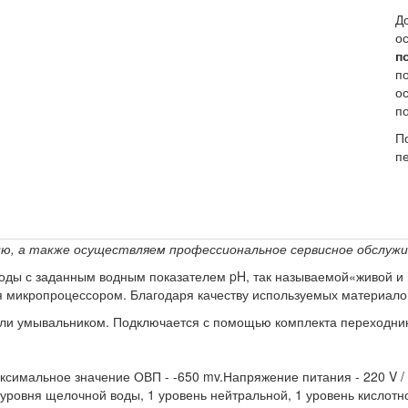
Д
о
п
по
о
п
П
п
ю, а также осуществляем профессиональное сервисное обслужи
воды с заданным водным показателем pH, так называемой«живой и 
я микропроцессором. Благодаря качеству используемых материалов 
или умывальником. Подключается с помощью комплекта переходник
симальное значение ОВП - -650 mv.Напряжение питания - 220 V / 
уровня щелочной воды, 1 уровень нейтральной, 1 уровень кислотн