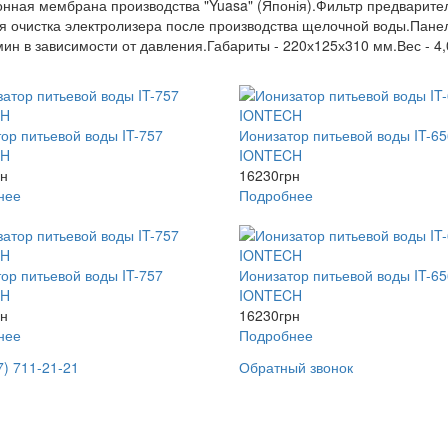
ионная мембрана производства "Yuasa" (Японія).Фильтр предварит
ная очистка электролизера после производства щелочной воды.Пан
/мин в зависимости от давления.Габариты - 220х125х310 мм.Вес - 4,0
ор питьевой воды IT-757
Ионизатор питьевой воды IT-65
CH
IONTECH
рн
16230
грн
нее
Подробнее
ор питьевой воды IT-757
Ионизатор питьевой воды IT-65
CH
IONTECH
рн
16230
грн
нее
Подробнее
7) 711-21-21
Обратный звонок