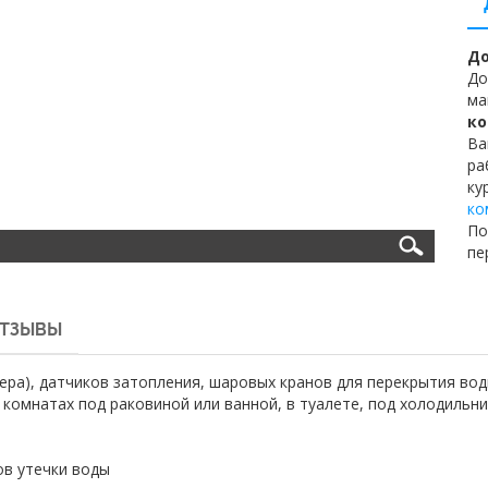
До
До
ма
ко
Ва
ра
ку
ко
По
пе
ТЗЫВЫ
ера), датчиков затопления, шаровых кранов для перекрытия во
комнатах под раковиной или ванной, в туалете, под холодильн
ов утечки воды