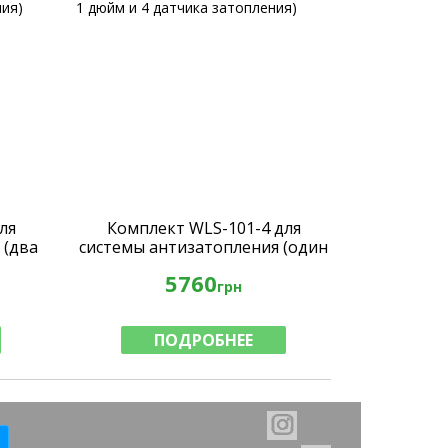
ля
Комплект WLS-101-4 для
 (два
системы антизатопления (один
 и 4
шаровой кран 1 дюйм и 4
5760
)
датчика затопления)
грн
ПОДРОБНЕЕ