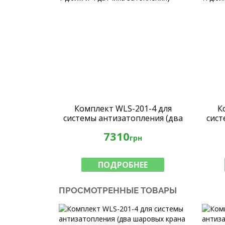
Комплект WLS-201-4 для
К
системы антизатопления (два
сист
шаровых крана 1 дюйм и 4
ша
7310
датчика затопления)
грн
ПОДРОБНЕЕ
ПРОСМОТРЕННЫЕ ТОВАРЫ