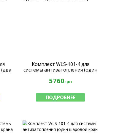
ля
Комплект WLS-101-4 для
 (два
системы антизатопления (один
 и 4
шаровой кран 1 дюйм и 4
5760
)
датчика затопления)
грн
ПОДРОБНЕЕ