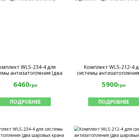
омплект WLS-234-4 для
Комплект WLS-212-4 д
емы антизатопления (два
системы антизатопления
ровых крана ¾ дюйма, 4
шаровых крана ½ дюйма
6460
5900
датчика затопления)
датчика затопления
грн
грн
ПОДРОБНЕЕ
ПОДРОБНЕЕ