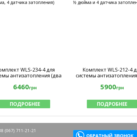
омплект WLS-234-4 для
Комплект WLS-212-4 д
емы антизатопления (два
системы антизатопления
ровых крана ¾ дюйма, 4
шаровых крана ½ дюйма
6460
5900
датчика затопления)
датчика затопления
грн
грн
ПОДРОБНЕЕ
ПОДРОБНЕЕ
8 (067) 711-21-21
ОБРАТНЫЙ ЗВОНОК