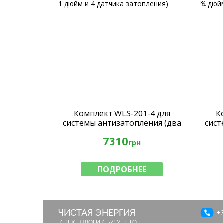
Комплект WLS-201-4 для
К
системы антизатопления (два
сист
шаровых крана 1 дюйм и 4
ша
7310
датчика затопления)
грн
ПОДРОБНЕЕ
ЧИСТАЯ ЭНЕРГИЯ
+3
И ТЕХНОЛОГИИ БУДУЩЕГО