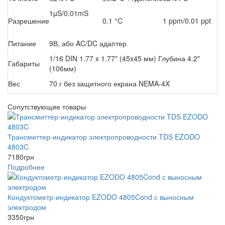
1µS/0.01mS
Разрешение
0.1 °C
1 ppm/0.01 ppt
Питание
9В, або AC/DC адаптер
1/16 DIN 1.77 x 1.77" (45x45 мм) Глубина 4.2"
Габариты
(106мм)
Вес
70 г без защитного екрана NEMA-4X
Сопутствующие товары
Трансмиттер-индикатор электропроводности TDS EZODO
4803C
7180
грн
Подробнее
Кондуктометр-индикатор EZODO 4805Cond с выносным
электродом
3350
грн