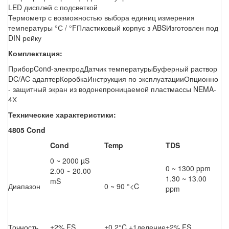
LED дисплей с подсветкой
Термометр с возможностью выбора единиц измерения
температуры °С / °FПластиковый корпус з ABSИзготовлен под
DIN рейку
Комплектация:
ПриборCond-электродДатчик температурыБуферный раствор
DC/AC адаптерКоробкаИнструкция по эксплуатацииОпционно
- защитный экран из водонепроницаемой пластмассы NEMA-
4Х
Технические характеристики:
4805 Cond
Cond
Temp
TDS
0 ~ 2000 µS
0 ~ 1300 ppm
2.00 ~ 20.00
1.30 ~ 13.00
mS
Диапазон
0 ~ 90 °<C
ppm
Точность
±2% FS
±0.2°C +1деление
±2% FS