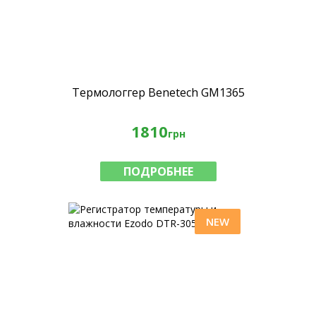
Термологгер Benetech GM1365
1810
грн
ПОДРОБНЕЕ
NEW