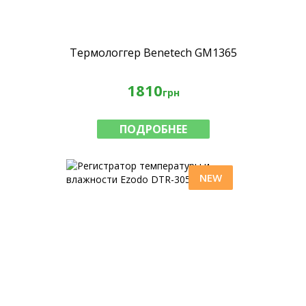
Термологгер Benetech GM1365
1810
грн
ПОДРОБНЕЕ
NEW