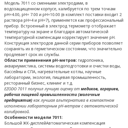
Модель 7011 со сменными электродами, в
водозащищенном корпусе, калибруется по трем точкам
рН=4.00, рН= 7.00 и рН=10.00 (в комплект поставки входит 2
раствора рН=4 и рН=7), применяется как профессиональный
прибор. Встроенный в электрод термометр отображает
температуру на экране и благодаря автоматической
температурной компенсации корректирует значение рН.
Конструкция электродов данной серии приборов позволяет
сохранять их в герметическом состоянии, что значительно
продлевает срок их службы.
Области применения pH-метров:
гидропоника,
аквариумистика, системы водоподготовки и очистки воды,
бассейны и СПА, нагревательные котлы, научные
лаборатории, экология, пищевая промышленность,
ресторанный бизнес, клининг и т.д.
EZODO 7011 получил лучшую оценку от
медиков, аграриев,
рабочих пищевой промышленности (молочные
предприятия)
как лучшая альтернатива в компактном
исполнении лабораторным рН-метрам с автоматической
калибровкой.
Особенности модели 7011:
Большой ЖК-дисплейАвтоматическая компенсация