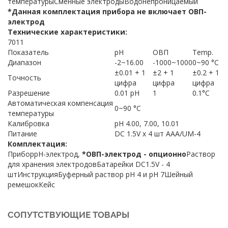
температурыСменные электродыВодонепроницаемый
*Данная комплектация прибора не включает ОВП-
электрод
Технические характеристики:
7011
Показатель
рН
ОВП
Temp.
Диапазон
-2~16.00
-1000~1000
0~90 °C
±0.01 + 1
±2 + 1
±0.2 + 1
Точность
цифра
цифра
цифра
Разрешение
0.01 pH
1
0.1°C
Автоматическая компенсация
0~90 °C
температуры
Калибровка
рН 4.00, 7.00, 10.01
Питание
DC 1.5V x 4 шт ААА/UM-4
Комплектация:
ПриборрН-электрод,
*ОВП-электрод - опционно
Раствор
для хранения электродовБатарейки DC1.5V - 4
штИнструкцияБуферный раствор рН 4 и рН 7Шейный
ремешокКейс
СОПУТСТВУЮЩИЕ ТОВАРЫ