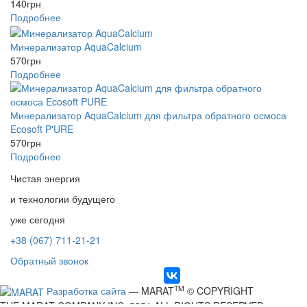
140
грн
Подробнее
Минерализатор AquaCalcium
570
грн
Подробнее
Минерализатор AquaCalcium для фильтра обратного осмоса
Ecosoft P'URE
570
грн
Подробнее
Чистая энергия
и технологии будущего
уже сегодня
+38 (067) 711-21-21
Обратный звонок
TM
Разработка сайта
— MARAT
© COPYRIGHT
THE MARAT COMPANY INC. 2021 ALL RIGHTS RESERVED