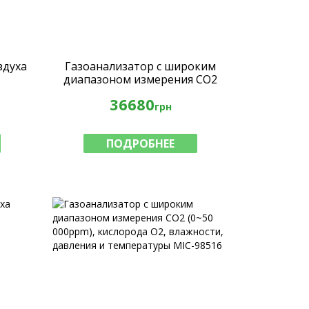
здуха
Газоанализатор с широким
диапазоном измерения CO2
(0~50 000ppm), кислорода O2,
36680
влажности, давления и
грн
температуры MIC-98516
ПОДРОБНЕЕ