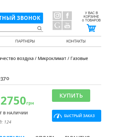
У ВАС В
ТНЫЙ ЗВОНОК
КОРЗИНЕ
0
ТОВАРОВ
ПАРТНЕРЫ
КОНТАКТЫ
ачество воздуха / Микроклимат / Газовые
370
КУПИТЬ
12750
грн
Т В НАЛИЧИИ
БЫСТРЫЙ ЗАКАЗ
д: 124