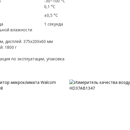
%
-30~100 °C
0,1 °C
±0,5 °C
да
1 секунда
льной влажности
м, дисплей: 375х200х60 мм
й: 1800 г
укция по эксплуатации, упаковка