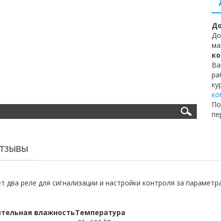
До
До
ма
ко
Ва
ра
ку
ко
По
пе
ТЗЫВЫ
 два реле для сигнализации и настройки контроля за параметр
тельная влажность
Температура