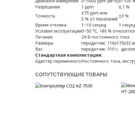
Диапазон измерения
0~5000 ppm (мг/л)
0~100 
Разрешение
1 ppm
0,1 %
±75 ppm или
Точность
±3 %
5 % от показаний
Время отклика
1~10 секунд
1 секун
Условия эксплуатации
0~50 °C, <80 % относите
Питание
24 В постоянного тока
Размеры
передатчик: 116х175х32 м
Вес
передатчик: 310 г, диспле
Стандартная комплектация:
Адаптер переменного/постоянного тока, инстр
СОПУТСТВУЮЩИЕ ТОВАРЫ