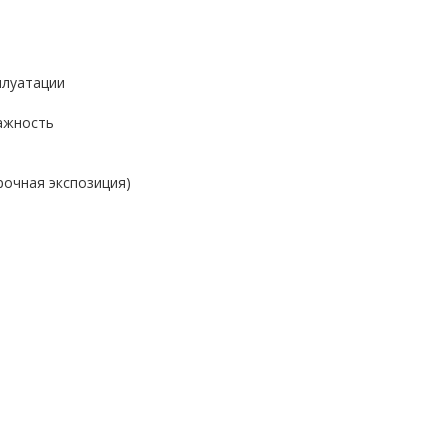
сплуатации
лажность
срочная экспозиция)