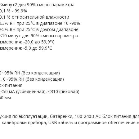
<минут2 для 90% смены параметра
0,1 % - 99,9%
0,1 % относительной влажности
±3% RH при 25°C в диапазоне 10~90%
±5% RH при 25°C в другом диапазоне
<10 минут для 90% смены параметра
змерения: -20,0 до 59,9°С
змерения: -5,0 до 59,9°С
 0~95% RH (без конденсации)
C, 0~95% RH (без конденсации)
ок питания
 <50 мА (усредненная), <310 (пиковая)
 60 мм
кция по эксплуатации, батарейки, 100-240В АС блок питания дл
я калибровки прибора, USB кабель и программное обеспечение н