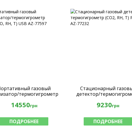
Портативный газовый
Стационарный газов
лизатор/термогигрометр
детектор/термогигром
2,СО, RH, T) USB AZ-77597
(СО2, RH, T) RS-232 AZ-7
14550
9230
грн
грн
ПОДРОБНЕЕ
ПОДРОБНЕЕ