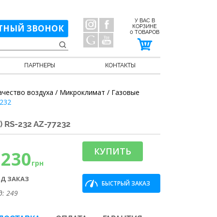
У ВАС В
ТНЫЙ ЗВОНОК
КОРЗИНЕ
0
ТОВАРОВ
ПАРТНЕРЫ
КОНТАКТЫ
ачество воздуха / Микроклимат / Газовые
7232
RS-232 AZ-77232
КУПИТЬ
9230
грн
Д ЗАКАЗ
БЫСТРЫЙ ЗАКАЗ
д: 249