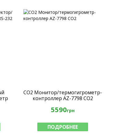
ый
СО2 Монитор/термогигрометр-
етр
контроллер AZ-7798 СО2
7232
5590
грн
ПОДРОБНЕЕ