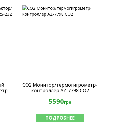
ый
СО2 Монитор/термогигрометр-
етр
контроллер AZ-7798 СО2
7232
5590
грн
ПОДРОБНЕЕ