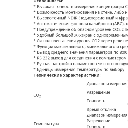
Особенности:
* Высокая точность измерения концентрации 
* Возможность монтирования на стене, либо н
* Высокоточный NDIR (недисперсионный инфра
* Автоматическая фоновая калибровка (АВС), 
* Предупреждение об опасном уровень СО2 с п
* Удобный большой ЖК-экран с одновременным
* Сигнал превышения уровня СО2 через реле п
* Функции максимального, минимального и сре
* Вывод среднего значения параметров по 8:00
* RS 232 выход для соединения с компьютером
* Ручная настройка параметров чистого возду
* Единицы измерения температуры по выбору
Технические характеристики:
Диапазон измерения
Разрешение
СО
2
Точность
Время отклика
Диапазон измерения
Разрешение
Температура
Точность