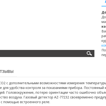
До
До
ма
ко
Ва
ра
ку
ко
По
пе
ТЗЫВЫ
СО2 с дополнительными возможностями измерения температуры 
е для удобства контроля за показаниями прибора. Постоянный к
ей. Головокружение, потерю ориентации часто ошибочно объя
ство воздуха. Газовый детектор AZ-77232 своевременно предуп
 с помощью встроенного реле.