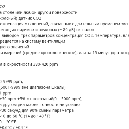
СО2
а столе или любой другой поверхности
красный) датчик СО2
компенсация отклонений, связанных с длительным временем эк
омощью видимых и звуковых (~ 80 дБ) сигналов
 выводом трех параметров концентрация СО2, температура, в
ередается на систему вентиляции
днего значений
 измерений (среднее хронологическое), или за 15 минут (кратко
ха в окрестности 380-420 ppm
0-9999 ppm,
(5001-9999 вне диапазона шкалы)
1 ppm
±30 ppm ±5% от показаний(0 – 5000 ppm),
в другом диапазоне точность не указана
<30 секунд для 90% смены параметра
-10 до 60 °С (14 до 140 °F)
0,1 °С/°F
±0.6°C / ±0.9°F