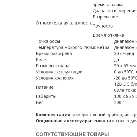
время отклика
Диапазон измерения
Разрешение
Относительная влажность
Точность
Время отклика
Точка росы
Диапазон и
Температура мокрого термометра
Диапазон и
Время разогрева
30 секунд
Реле
да
Размеры экрана
50 х 65 мм
Условия эксплуатации
0 до 50°C,
Условия хранения
-20 до 50°
12В DC бл
Питание
Сила тока:
Габариты
130 х 85 х
Вес
200 г
Комплектация:
измерительный прибор, инстру
Опционные аксессуары:
емкости и солью дл
СОПУТСТВУЮЩИЕ ТОВАРЫ