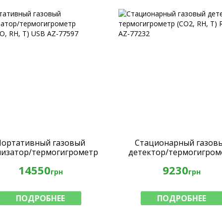
Портативный газовый
Стационарный газов
лизатор/термогигрометр
детектор/термогигром
2,СО, RH, T) USB AZ-77597
(СО2, RH, T) RS-232 AZ-7
14550
9230
грн
грн
ПОДРОБНЕЕ
ПОДРОБНЕЕ