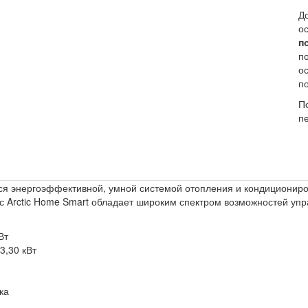
Д
о
п
по
о
п
П
п
я энергоэффективной, умной системой отопления и кондициониров
с Arctic Home Smart обладает широким спектром возможностей уп
Вт
3,30 кВт
ка