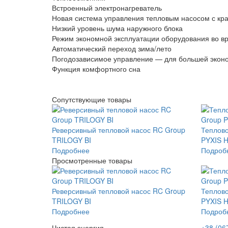
Встроенный электронагреватель
Новая система управления тепловым насосом с кр
Низкий уровень шума наружного блока
Режим экономной эксплуатации оборудования во в
Автоматический переход зима/лето
Погодозависимое управление — для большей экон
Функция комфортного сна
Сопутствующие товары
Реверсивный тепловой насос RC Group
Теплово
TRILOGY BI
PYXIS 
Подробнее
Подроб
Просмотренные товары
Реверсивный тепловой насос RC Group
Теплово
TRILOGY BI
PYXIS 
Подробнее
Подроб
Чистая энергия
+38 (06