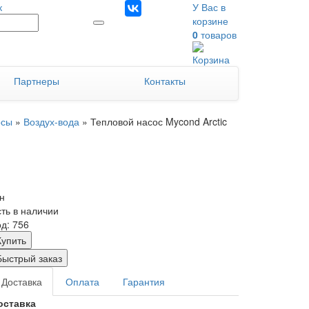
к
У Вас в
корзине
0
товаров
Партнеры
Контакты
осы
»
Воздух-вода
»
Тепловой насос Mycond Arctic
н
сть в наличии
д: 756
Купить
Быстрый заказ
Доставка
Оплата
Гарантия
оставка