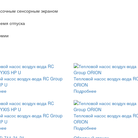
асочным сенсорным экраном
ремя отпуска
омии
й насос воздух-вода RC Group
Тепловой насос воздух-вода R
HP U
ORION
нее
Подробнее
й насос воздух-вода RC Group
Тепловой насос воздух-вода R
HP U
ORION
нее
Подробнее
7) 711-21-21
Обратный звонок