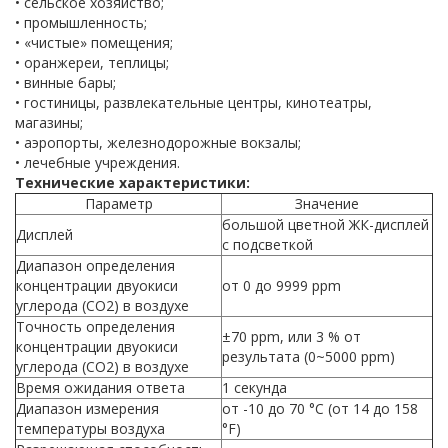
• сельское хозяйство;
• промышленность;
• «чистые» помещения;
• оранжереи, теплицы;
• винные бары;
• гостиницы, развлекательные центры, кинотеатры,
магазины;
• аэропорты, железнодорожные вокзалы;
• лечебные учреждения.
Технические характеристики:
Параметр
Значение
большой цветной ЖК-дисплей
Дисплей
с подсветкой
Диапазон определения
концентрации двуокиси
от 0 до 9999 ppm
углерода (CO2) в воздухе
Точность определения
±70 ppm, или 3 % от
концентрации двуокиси
результата (0~5000 ppm)
углерода (CO2) в воздухе
Время ожидания ответа
1 секунда
Диапазон измерения
от -10 до 70 °С (от 14 до 158
температуры воздуха
°F)