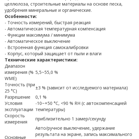
целлюлоза, строительные материалы на основе песка,
удобрения минеральные и органические.
Особенности:
- Точность измерений, быстрая реакция
- Автоматическая температурная компенсация
- Функции максимума / минимума
- Автоматическое выключение
- Встроенная функция самокалибровки
- Корпус, который защищает от пыли и влаги
Технические характеристики:
Диапазон
измерения (%
5,5~55,0 %
WME)
Точность (при
±3 % (зависит от исследуемого материала)
25 °С)
Разрешение
0,1 %
Условия
-10~+50 °С, <90 % RH (с автокомпенсацией
эксплуатации
температуры)
Скорость
приблизительно 1 замер/секунду
измерения
Авто/ручное выключение, удержание
результата на экране, запись максимального
Основные