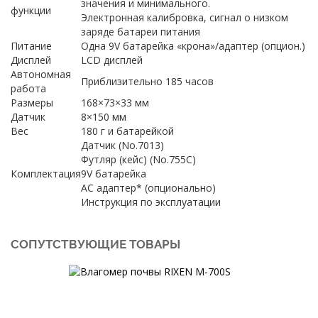
значения и минимального.
функции
Электронная калибровка, сигнал о низком
заряде батареи питания
Питание
Одна 9V батарейка «крона»/адаптер (опцион.)
Дисплей
LCD дисплей
Автономная
Приблизительно 185 часов
работа
Размеры
168×73×33 мм
Датчик
8×150 мм
Вес
180 г и батарейкой
Датчик (No.7013)
Футляр (кейс) (No.755C)
Комплектация
9V батарейка
AC адаптер* (опционально)
Инструкция по эксплуатации
СОПУТСТВУЮЩИЕ ТОВАРЫ