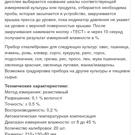
дисплее выбирается название шкалы соответствующей
измеряемой культуры или продукта, отбирается необходима
проба, которая засыпается в устройство, закручивается
крышка пресса до уровня, пока индикатор давления не укажет
на уровне с верхней поверхностью крышки. После
закручивания нажимаете кнопку «ТЕСТ» и через 10 секунд
получаете результат измерений влажности в %.
Прибор откалиброван для следующих культур: овес, пшеница,
ячмень, рожь, клевер, сорго, кукуруза, рапс, горох,
подсолнечник, соя, гречка, рис, просо, лен, мука пшеничная,
овсяница красная, овсяница луговая, манка/макароны.
Возможна градуировка прибора на другие культуры и пищевое
сырье.
Технические характеристики:
Метод измерения: резистивный
Разрешение: 0,1 % вологості
Точность: ± 0,5 %.
Воспроизводимость: 0,2 %
Автоматическая температурная компенсация
Диапазон измерения влажности: от 8 до 45 %
Количество калибровок: 20 шт.
Размеры: 210×130×80 мм