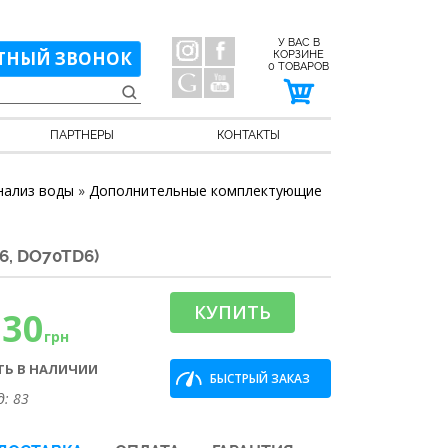
У ВАС В
ТНЫЙ ЗВОНОК
КОРЗИНЕ
0
ТОВАРОВ
ПАРТНЕРЫ
КОНТАКТЫ
нализ воды
»
Дополнительные комплектующие
, DO70TD6)
КУПИТЬ
330
грн
ТЬ В НАЛИЧИИ
БЫСТРЫЙ ЗАКАЗ
д: 83