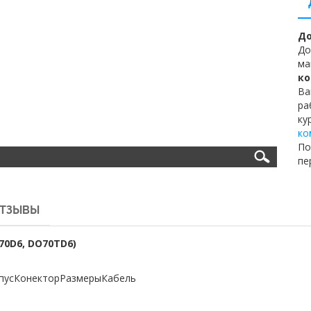
До
До
ма
ко
Ва
ра
ку
ко
По
пе
ТЗЫВЫ
0D6, DO70TD6)
пус
Конектор
Размеры
Кабель