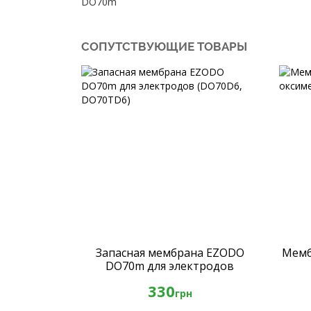
DО70m
СОПУТСТВУЮЩИЕ ТОВАРЫ
Запасная мембрана EZODO
Мемб
DO70m для электродов
(DO70D6, DO70TD6)
330
грн