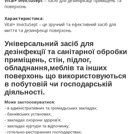
Vital+ InvictuSept
– Засіб для дезинфікації приміщень та
поверхонь
Характеристика:
Vital+ InvictuSept – це зручний та ефективний засіб для
миття та дезинфекції поверхонь.
Універсальний засіб для
дезінфекції та санітарної обробки
приміщень, стін, підлог,
обладнання,меблів та інших
поверхонь що використовуються
в побутовій чи господарській
діяльності.
Може застосовуватися:
- в адміністративних та громадьських закладах;
- банківських установах;
- закладах охорони здоров'я;
- закладах куртури та відпочинку;
- готельно-ресторанних господарствах;