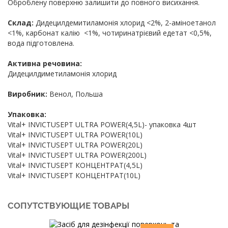
Оброблену поверхню залишити до повного висихання.
Склад:
Дидецилдемитиламонія хлорид <2%, 2-аміноетанол
<1%, карбонат калію <1%, чотиринатрієвий едетат <0,5%,
вода підготовлена.
Активна речовина:
Дидецилдиметиламонія хлорид
Виробник:
Венол, Польша
Упаковка:
Vital+ INVICTUSEPT ULTRA POWER(4,5L)- упаковка 4шт
Vital+ INVICTUSEPT ULTRA POWER(10L)
Vital+ INVICTUSEPT ULTRA POWER(20L)
Vital+ INVICTUSEPT ULTRA POWER(200L)
Vital+ INVICTUSEPT КОНЦЕНТРАТ(4,5L)
Vital+ INVICTUSEPT КОНЦЕНТРАТ(10L)
СОПУТСТВУЮЩИЕ ТОВАРЫ