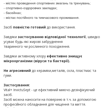
- містях проведення спортивних змагань та тренувань;
- спортивно-оздоровчих закладах;
- басейнах;
- містах постійного та тимчасового проживання.
Засіб
повністю готовий
до використання.
Завдяки
застосуванню відповідної технології
, швидко
усуває будь-які жирові забруднення
тваринного чи рослинного походження.
Завдяки активному хлору
ефективно знищує
мікроорганізми (віруси та бактерії).
Не агресивний
до кераміки,металів, скла, пластмас та
гуми.
Застосування:
Vital+ InvictuSept - це ефективний миючо-дезінфікуючий
засіб.
Засіб можна наносити на поверхню в т.ч. за допомогою
професійного обладнання для чищення та миття.