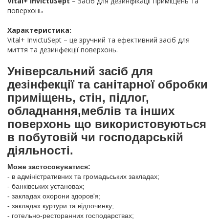
Vital+ InvictuSept
– Засіб для дезинфікації приміщень та
поверхонь
Характеристика:
Vital+ InvictuSept – це зручний та ефективний засіб для
миття та дезинфекції поверхонь.
Універсальний засіб для
дезінфекції та санітарної обробки
приміщень, стін, підлог,
обладнання,меблів та інших
поверхонь що використовуються
в побутовій чи господарській
діяльності.
Може застосовуватися:
- в адміністративних та громадьських закладах;
- банківських установах;
- закладах охорони здоров'я;
- закладах куртури та відпочинку;
- готельно-ресторанних господарствах;