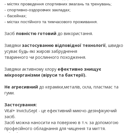
- містях проведення спортивних змагань та тренувань;
- спортивно-оздоровчих закладах;
- басейнах;
- містах постійного та тимчасового проживання.
Засіб
повністю готовий
до використання.
Завдяки
застосуванню відповідної технології
, швидко
усуває будь-які жирові забруднення
тваринного чи рослинного походження.
Завдяки активному хлору
ефективно знищує
мікроорганізми (віруси та бактерії).
Не агресивний
до кераміки,металів, скла, пластмас та
гуми.
Застосування:
Vital+ InvictuSept - це ефективний миючо-дезінфікуючий
засіб.
Засіб можна наносити на поверхню в т.ч. за допомогою
професійного обладнання для чищення та миття.