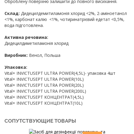
Оброблену поверхню залишити до повного висихання.
Склад:
Дидецилдемитиламонія хлорид <2%, 2-аміноетанол
<1%, карбонат калію <1%, чотиринатрієвий едетат <0,5%,
вода підготовлена.
Активна речовина:
Дидецилдиметиламонія хлорид
Виробник:
Венол, Польша
Упаковка:
Vital+ INVICTUSEPT ULTRA POWER(4,5L)- упаковка 4шт
Vital+ INVICTUSEPT ULTRA POWER(10L)
Vital+ INVICTUSEPT ULTRA POWER(20L)
Vital+ INVICTUSEPT ULTRA POWER(200L)
Vital+ INVICTUSEPT КОНЦЕНТРАТ(4,5L)
Vital+ INVICTUSEPT КОНЦЕНТРАТ(10L)
СОПУТСТВУЮЩИЕ ТОВАРЫ