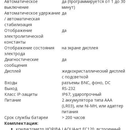
Автоматическое
да (программируется от 1 до 30
выключение
минут)
Автоматическое удержание
да
/ автоматическая
стабилизация
Отображение
да
электролитической
константы
Отображение состояния
на экране дисплея
электрода
Диагностические
да
сообщения
Дисплей
жидкокристаллический дисплей
с подсветкой
Входы
разъемы BNC, фоно, DC
Выход
RS-232
Класс IP-защиты
IP67, ударопрочный
Питание
2 аккумулятора типа AAA
(LR03), или Ni-MH, или адаптер
питания
Срок службы батареи
> 200 часов
Комплектация:
кондуктометр HORIBA LAQUAact EC120, встроенный