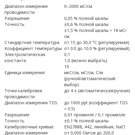
Диапазон измерения
0–2000 мС/см
проводимости
Разрешение
0,05 % полной шкалы
Точность
±0,6 % полной шкалы
±1,5 % полной шкалы > 18 мС/
см
Стандартная температура
от 15 до 30,0 °С (регулируемая)
Коэффициент температуры
от 0.0 до 10.0 % (регулируемый)
Электролитическая
0,1
константа
1,0 (можно выбрать)
10
Единица измерения
мкС/см, мС/см, С/м
(ручной/автоматический
выбор)
Точки калибровки
до 4-х (автоматическая/ручная)
проводимости
Диапазон измерения TDS
до 1000 ppt (коэффициент TDS
= 0.5)
Разрешение
0,01 промилле / 0,1 промилле
Точность
±0,1 % полной шкалы
Калибровочные кривые
EN27888, 442, линейная, NaCl
Диапазон измерения
от 0,000 Ом•см до 200,0