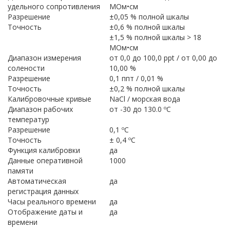
удельного сопротивления
МОм•см
Разрешение
±0,05 % полной шкалы
Точность
±0,6 % полной шкалы
±1,5 % полной шкалы > 18
МОм•см
Диапазон измерения
от 0,0 до 100,0 ppt / от 0,00 до
солености
10,00 %
Разрешение
0,1 ппт / 0,01 %
Точность
±0,2 % полной шкалы
Калибровочные кривые
NaCl / морская вода
Диапазон рабочих
от -30 до 130.0 ºC
температур
Разрешение
0,1 ºC
Точность
± 0,4 ºC
Функция калибровки
да
Данные оперативной
1000
памяти
Автоматическая
да
регистрация данных
Часы реального времени
да
Отображение даты и
да
времени