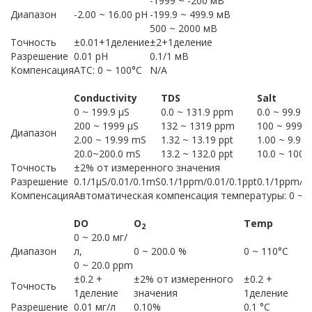
-1999 ~ -200 мВ
Диапазон
-2.00 ~ 16.00 pH
-199.9 ~ 499.9 мВ
500 ~ 2000 мВ
Точность
±0.01+1деление
±2+1деление
Разрешение
0.01 рН
0.1/1 мВ
Компенсация
АТС: 0 ~ 100°С
N/A
Conductivity
TDS
Salt
0 ~ 199.9 µS
0.0 ~ 131.9 ppm
0.0 ~ 99.9 
200 ~ 1999 µS
132 ~ 1319 ppm
100 ~ 999 
Диапазон
2.00 ~ 19.99 mS
1.32 ~ 13.19 ppt
1.00 ~ 9.99 
20.0~200.0 mS
13.2 ~ 132.0 ppt
10.0 ~ 100.0
Точность
±2% от измеренного значения
Разрешение
0.1/1µS/0.01/0.1mS
0.1/1ppm/0.01/0.1ppt
0.1/1ppm/0.
Компенсация
Автоматическая компенсация температуры: 0 ~ 
DO
O
Temp
2
0 ~ 20.0 мг/
Диапазон
л,
0 ~ 200.0 %
0 ~ 110°С
0 ~ 20.0 ppm
±0.2 +
±2% от измеренного
±0.2 +
Точность
1деление
значения
1деление
Разрешение
0.01 мг/л
0.10%
0.1 °С