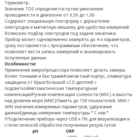
Термометр.
Значение TDS определяется путем умножения
проводимости в диапазоне от 0,50 до 1,00.
Содержит специальную платформу с держателем
электродов и магнитную мешалку для удобства измерений.
Возможен подбор электродов под задачи заказчика.
Прибор может одновременно измерять до 4-х параметров,
сразу поставляется с программным обеспечение, что
позволяет вести запись измерений и анализировать
полученные данные.
Особенности:
Применение микропроцессора позволяет делать замеры
более точными и быстрымиКомпактный корпус, клавиатура
защищена от брызгБольшой LCD-дисплей с
подсветкойАвтоматическая температурная
компенсацияРучная компенсация солености (MSC) и высоты
над уровнем моря (MAC)Память до 150 показателей, MAX /
MIN значения измеряемых параметров, удержание
данныхЕдиницы измерения температуры ° C или °
FПодключение прибора через USB к ПК для визуализации и
статистической обработки полученных результатов
pH
ORP