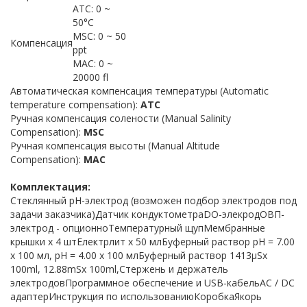
ATC: 0 ~
50°С
MSC: 0 ~ 50
Компенсация
ppt
MAC: 0 ~
20000 fl
Автоматическая компенсация температуры (Аutomatic
temperature compensation):
АТС
Ручная компенсация солености (Manual Salinity
Compensation):
MSC
Ручная компенсация высоты (Manual Altitude
Compensation):
MAC
Комплектация:
Стеклянный рН-электрод (возможен подбор электродов под
задачи заказчика)Датчик кондуктометраDO-элекродОВП-
электрод - опционноТемпературный щупМембранные
крышки х 4 штЕлектрлит х 50 млБуферный раствор рН = 7.00
х 100 мл, рН = 4.00 х 100 млБуферный раствор 1413μSx
100ml, 12.88mSx 100ml,Стержень и держатель
электродовПрограммное обеспечение и USB-кабельAC / DC
адаптерИнструкция по использованиюКоробкаЯкорь