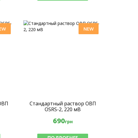
EW
NEW
ОВП
Стандартный раствор ОВП
OSRS-2, 220 мВ
690
грн