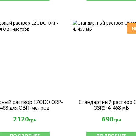
N
рный раствор EZODO ORP-
Стандартный раствор 
468 для ОВП-метров
OSRS-4, 468 мВ
2120
690
грн
грн