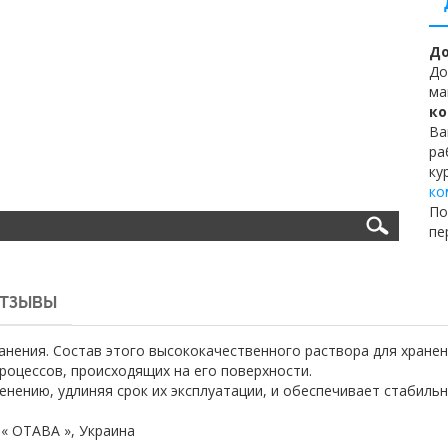
До
До
ма
ко
Ва
ра
ку
ко
По
пе
ТЗЫВЫ
анения. Состав этого высококачественного раствора для хране
роцессов, происходящих на его поверхности.
нению, удлиняя срок их эксплуатации, и обеспечивает стабиль
« ОТАВА », Украина