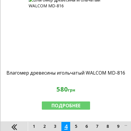
Влагомер древесины игольчатый WALCOM MD-816
580
грн
ПОДРОБНЕЕ
...
4
1
2
3
5
6
7
8
9